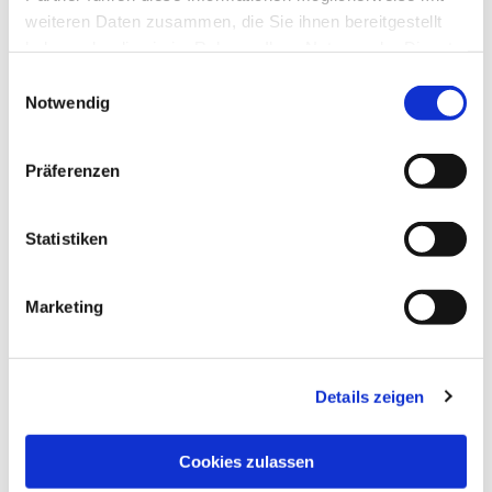
(
unbedingt angeben
): ev.
weiteren Daten zusammen, die Sie ihnen bereitgestellt
Kirchengemeinde Werther
haben oder die sie im Rahmen Ihrer Nutzung der Dienste
gesammelt haben.
Einwilligungsauswahl
Notwendig
Präferenzen
Statistiken
Marketing
Details zeigen
Cookies zulassen