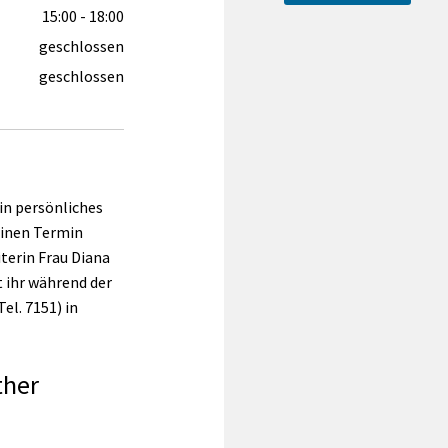
15:00 - 18:00
geschlossen
geschlossen
in persönliches
einen Termin
terin Frau Diana
t ihr während der
l. 7151) in
ther