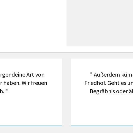
 irgendeine Art von
" Außerdem kümm
 haben. Wir freuen
Friedhof. Geht es u
h. "
Begräbnis oder äh