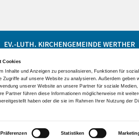
EV.-LUTH. KIRCHENGEMEINDE WERTHER
rt
Öffnungszeiten
Kontakt
Spenden
Barrieref
t Cookies
 Inhalte und Anzeigen zu personalisieren, Funktionen für sozia
e Zugriffe auf unsere Website zu analysieren. Außerdem geben w
rwendung unserer Website an unsere Partner für soziale Medien
re Partner führen diese Informationen möglicherweise mit weite
ereitgestellt haben oder die sie im Rahmen Ihrer Nutzung der D
Impressum
Datenschutzerklärung
ChurchDesk-Login
Präferenzen
Statistiken
Marketin