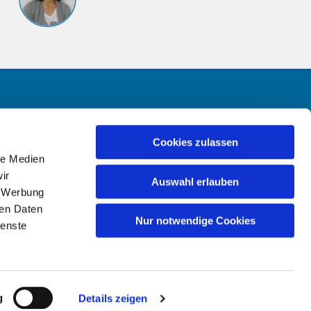
reiheit
Cookies zulassen
le Medien
ir
Auswahl erlauben
, Werbung
ren Daten
Nur notwendige Cookies
ienste
g
Details zeigen