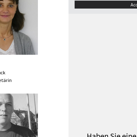
Ac
uck
tärin
Haben Sie eine